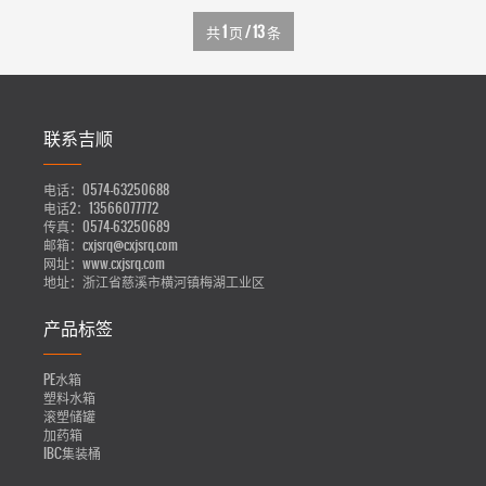
共
1
页 /
13
条
联系吉顺
电话：
0574-63250688
电话2：
13566077772
传真：
0574-63250689
邮箱：
cxjsrq@cxjsrq.com
网址：
www.cxjsrq.com
地址：
浙江省慈溪市横河镇梅湖工业区
产品标签
PE水箱
塑料水箱
滚塑储罐
加药箱
IBC集装桶