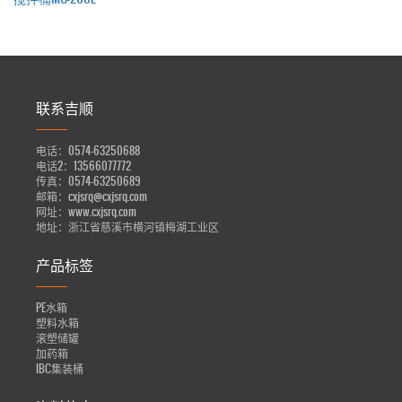
联系吉顺
电话：
0574-63250688
电话2：
13566077772
传真：
0574-63250689
邮箱：
cxjsrq@cxjsrq.com
网址：
www.cxjsrq.com
地址：
浙江省慈溪市横河镇梅湖工业区
产品标签
PE水箱
塑料水箱
滚塑储罐
加药箱
IBC集装桶