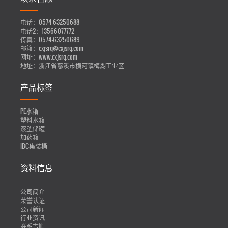
电话：
0574-63250688
电话2：
13566077772
传真：
0574-63250689
邮箱：
cxjsrq@cxjsrq.com
网址：
www.cxjsrq.com
地址：
浙江省慈溪市横河镇梅湖工业区
产品标签
PE水箱
塑料水箱
滚塑储罐
加药箱
IBC集装桶
资料信息
公司简介
荣誉认证
公司新闻
行业资讯
联系吉顺