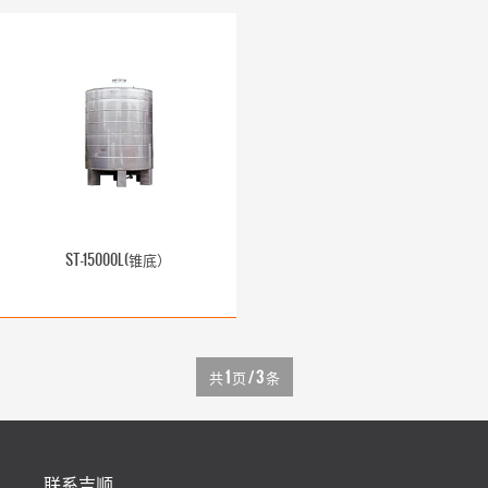
ST-15000L(锥底）
共
1
页 /
3
条
联系吉顺