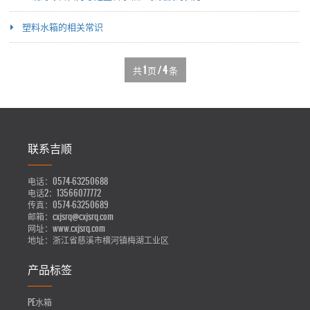
塑料水箱的相关常识
共
1
页 /
4
条
联系吉顺
电话：
0574-63250688
电话2：
13566077772
传真：
0574-63250689
邮箱：
cxjsrq@cxjsrq.com
网址：
www.cxjsrq.com
地址：
浙江省慈溪市横河镇梅湖工业区
产品标签
PE水箱