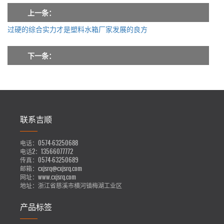
上一条：
过硬的综合实力才是塑料水箱厂家发展的良方
下一条：
联系吉顺
电话：
0574-63250688
电话2：
13566077772
传真：
0574-63250689
邮箱：
cxjsrq@cxjsrq.com
网址：
www.cxjsrq.com
地址：
浙江省慈溪市横河镇梅湖工业区
产品标签