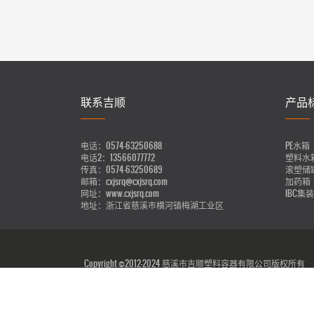
联系吉顺
产品
电话：
0574-63250688
PE水箱
电话2：
13566077772
塑料水
传真：
0574-63250689
滚塑储
邮箱：
cxjsrq@cxjsrq.com
加药箱
网址：
www.cxjsrq.com
IBC集
地址：
浙江省慈溪市横河镇梅湖工业区
Copyright ©2012-2024 慈溪市吉顺塑料容器有限公司版权所有
51La