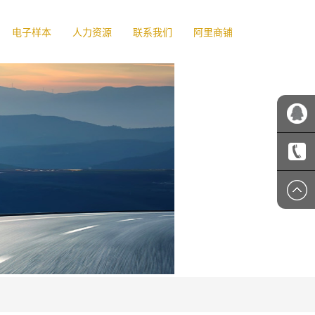
电子样本
人力资源
联系我们
阿里商铺
吉顺客
服
1356607