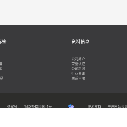
标签
资料信息
公司简介
箱
荣誉认证
罐
公司新闻
行业资讯
装桶
联系吉顺
备案号：
浙ICP备13001864号
技术支持：
宁波网站设