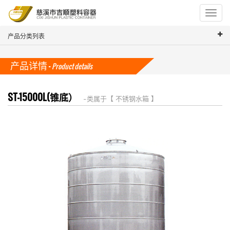
Toggle
navigat
产品分类列表
产品详情 -
Product details
ST-15000L(锥底）
-- 类属于【 不锈钢水箱 】