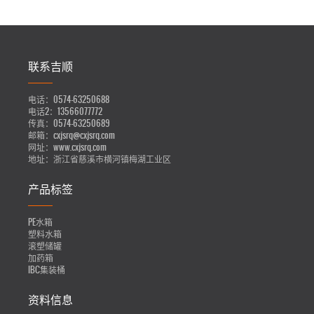
联系吉顺
电话：
0574-63250688
电话2：
13566077772
传真：
0574-63250689
邮箱：
cxjsrq@cxjsrq.com
网址：
www.cxjsrq.com
地址：
浙江省慈溪市横河镇梅湖工业区
产品标签
PE水箱
塑料水箱
滚塑储罐
加药箱
IBC集装桶
资料信息