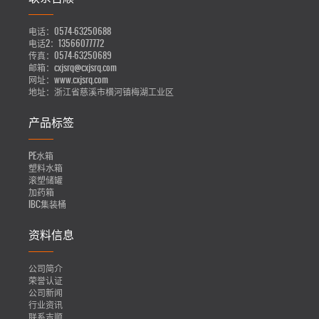
电话：
0574-63250688
电话2：
13566077772
传真：
0574-63250689
邮箱：
cxjsrq@cxjsrq.com
网址：
www.cxjsrq.com
地址：
浙江省慈溪市横河镇梅湖工业区
产品标签
PE水箱
塑料水箱
滚塑储罐
加药箱
IBC集装桶
资料信息
公司简介
荣誉认证
公司新闻
行业资讯
联系吉顺