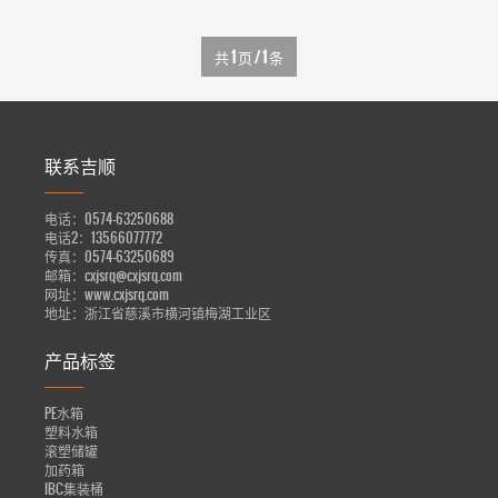
共
1
页 /
1
条
联系吉顺
电话：
0574-63250688
电话2：
13566077772
传真：
0574-63250689
邮箱：
cxjsrq@cxjsrq.com
网址：
www.cxjsrq.com
地址：
浙江省慈溪市横河镇梅湖工业区
产品标签
PE水箱
塑料水箱
滚塑储罐
加药箱
IBC集装桶