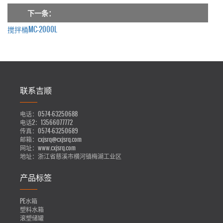
下一条：
搅拌桶MC-2000L
联系吉顺
电话：
0574-63250688
电话2：
13566077772
传真：
0574-63250689
邮箱：
cxjsrq@cxjsrq.com
网址：
www.cxjsrq.com
地址：
浙江省慈溪市横河镇梅湖工业区
产品标签
PE水箱
塑料水箱
滚塑储罐