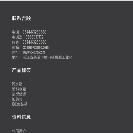
联系吉顺
电话：
0574-63250688
电话2：
13566077772
传真：
0574-63250689
邮箱：
cxjsrq@cxjsrq.com
网址：
www.cxjsrq.com
地址：
浙江省慈溪市横河镇梅湖工业区
产品标签
PE水箱
塑料水箱
滚塑储罐
加药箱
IBC集装桶
资料信息
公司简介