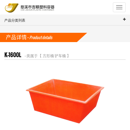
Toggle
navigat
产品分类列表
产品详情 -
Product details
K-1600L
-- 类属于【 方形桶 铲车桶 】