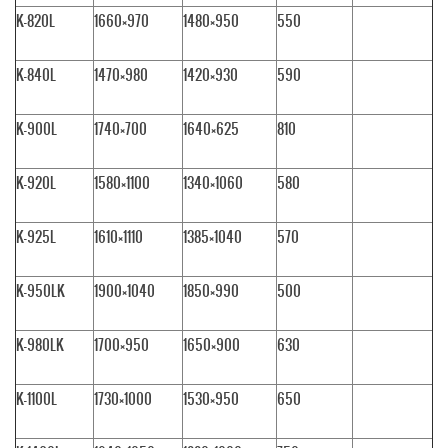
K-820L
1660×970
1480×950
550
K-840L
1470×980
1420×930
590
K-900L
1740×700
1640×625
810
K-920L
1580×1100
1340×1060
580
K-925L
1610×1110
1385×1040
570
K-950LK
1900×1040
1850×990
500
K-980LK
1700×950
1650×900
630
K-1100L
1730×1000
1530×950
650