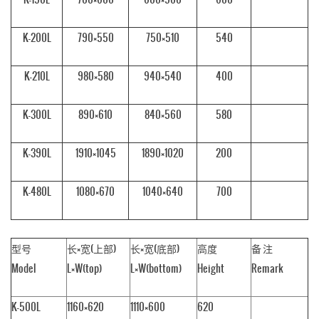
K-200L
790×550
750×510
540
K-210L
980×580
940×540
400
K-300L
890×610
840×560
580
K-390L
1910×1045
1890×1020
200
K-480L
1080×670
1040×640
700
型号
长×宽(上部)
长×宽(底部)
高度
备 注
Model
L×W(top)
L×W(bottom)
Height
Remark
K-500L
1160×620
1110×600
620