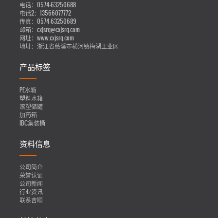
电话：
0574-63250688
电话2：
13566077772
传真：
0574-63250689
邮箱：
cxjsrq@cxjsrq.com
网址：
www.cxjsrq.com
地址：
浙江省慈溪市横河镇梅湖工业区
产品标签
PE水箱
塑料水箱
滚塑储罐
加药箱
IBC集装桶
资料信息
公司简介
荣誉认证
公司新闻
行业资讯
联系吉顺