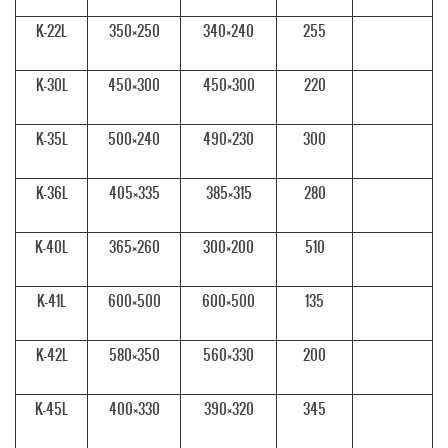
K-22L
350×250
340×240
255
K-30L
450×300
450×300
220
K-35L
500×240
490×230
300
K-36L
405×335
385×315
280
K-40L
365×260
300×200
510
K-41L
600×500
600×500
135
K-42L
580×350
560×330
200
K-45L
400×330
390×320
345