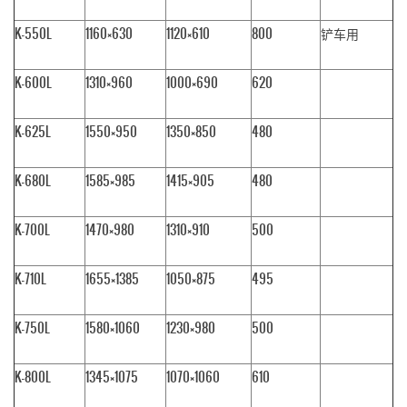
K-550L
1160×630
1120×610
800
铲车用
K-600L
1310×960
1000×690
620
K-625L
1550×950
1350×850
480
K-680L
1585×985
1415×905
480
K-700L
1470×980
1310×910
500
K-710L
1655×1385
1050×875
495
K-750L
1580×1060
1230×980
500
K-800L
1345×1075
1070×1060
610