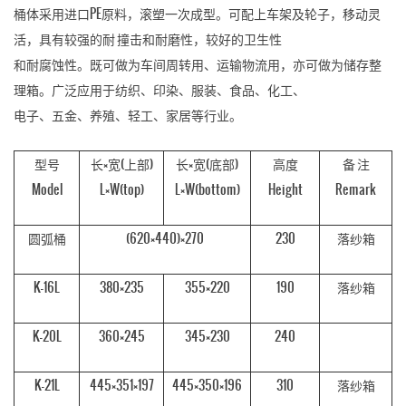
桶体采用进口PE原料，滚塑一次成型。可配上车架及轮子，移动灵
活，具有较强的耐 撞击和耐磨性，较好的卫生性
和耐腐蚀性。既可做为车间周转用、运输物流用，亦可做为储存整
理箱。广泛应用于纺织、印染、服装、食品、化工、
电子、五金、养殖、轻工、家居等行业。
型号
长×宽(上部)
长×宽(底部)
高度
备 注
Model
L×W(top)
L×W(bottom)
Height
Remark
圆弧桶
(620×440)×270
230
落纱箱
K-16L
380×235
355×220
190
落纱箱
K-20L
360×245
345×230
240
K-21L
445×351×197
445×350×196
310
落纱箱