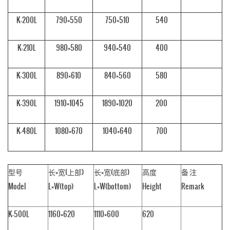
K-200L
790×550
750×510
540
K-210L
980×580
940×540
400
K-300L
890×610
840×560
580
K-390L
1910×1045
1890×1020
200
K-480L
1080×670
1040×640
700
型号
长×宽(上部)
长×宽(底部)
高度
备 注
Model
L×W(top)
L×W(bottom)
Height
Remark
K-500L
1160×620
1110×600
620