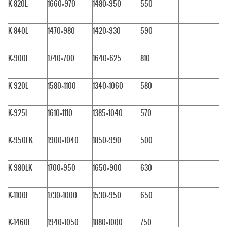
K-820L
1660×970
1480×950
550
K-840L
1470×980
1420×930
590
K-900L
1740×700
1640×625
810
K-920L
1580×1100
1340×1060
580
K-925L
1610×1110
1385×1040
570
K-950LK
1900×1040
1850×990
500
K-980LK
1700×950
1650×900
630
K-1100L
1730×1000
1530×950
650
K-1460L
1940×1050
1880×1000
750