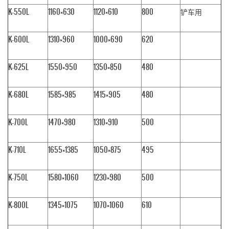
K-550L
1160×630
1120×610
800
铲车用
K-600L
1310×960
1000×690
620
K-625L
1550×950
1350×850
480
K-680L
1585×985
1415×905
480
K-700L
1470×980
1310×910
500
K-710L
1655×1385
1050×875
495
K-750L
1580×1060
1230×980
500
K-800L
1345×1075
1070×1060
610