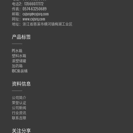
电话2：
13566077772
传真：
0574-63250689
邮箱：
cxjsrq@cxjsrq.com
网址：
www.cxjsrq.com
地址：
浙江省慈溪市横河镇梅湖工业区
产品标签
PE水箱
塑料水箱
滚塑储罐
加药箱
IBC集装桶
资料信息
公司简介
荣誉认证
公司新闻
行业资讯
联系吉顺
关注分享