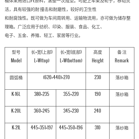
桶体采用进口PE原料，滚塑一次成型。可配上车架及轮子，移动灵
活，具有较强的耐 撞击和耐磨性，较好的卫生性
和耐腐蚀性。既可做为车间周转用、运输物流用，亦可做为储存整
理箱。广泛应用于纺织、印染、服装、食品、化工、
电子、五金、养殖、轻工、家居等行业。
型号
长×宽(上部)
长×宽(底部)
高度
备 注
Model
L×W(top)
L×W(bottom)
Height
Remark
圆弧桶
(620×440)×270
230
落纱箱
K-16L
380×235
355×220
190
落纱箱
K-20L
360×245
345×230
240
K-21L
445×351×197
445×350×196
310
落纱箱