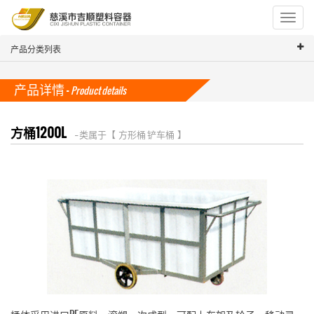
Toggle
navigat
产品分类列表
产品详情 -
Product details
方桶1200L
-- 类属于【 方形桶 铲车桶 】