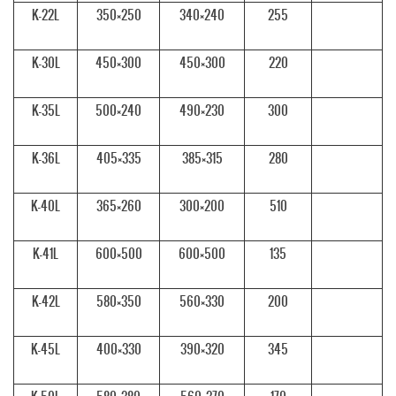
K-22L
350×250
340×240
255
K-30L
450×300
450×300
220
K-35L
500×240
490×230
300
K-36L
405×335
385×315
280
K-40L
365×260
300×200
510
K-41L
600×500
600×500
135
K-42L
580×350
560×330
200
K-45L
400×330
390×320
345