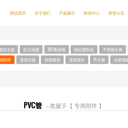
网站首页
关于我们
产品展示
新闻中心
荣誉认证
锥底水箱
卧式储罐
IBC集装桶
钢衬塑制品
不锈钢水箱
用附件
滚塑设备
滚塑模具
滚塑原料
PE水箱
全塑储
PVC管
-- 类属于【 专用附件 】