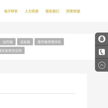
电子样本
人力资源
联系我们
阿里商铺
加药箱
溶盐箱
搅拌桶带搅拌机
罐安装使用说明
吉顺客
服
1356607