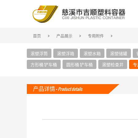
>
>
>
首页
产品展示
专用附件
滚塑浮筒
滚塑浮箱
滚塑水箱
滚塑储罐
方形桶 铲车桶
圆形桶 铲车桶
滚塑检查井
专
产品详情 -
Product details