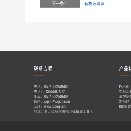
下一条：
有机玻璃管
联系吉顺
产品
电话：
0574-63250688
PE水箱
电话2：
13566077772
塑料水
传真：
0574-63250689
滚塑储
邮箱：
cxjsrq@cxjsrq.com
加药箱
网址：
www.cxjsrq.com
IBC集
地址：
浙江省慈溪市横河镇梅湖工业区