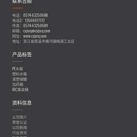
联系吉顺
电话：
0574-63250688
电话2：
13566077772
传真：
0574-63250689
邮箱：
cxjsrq@cxjsrq.com
网址：
www.cxjsrq.com
地址：
浙江省慈溪市横河镇梅湖工业区
产品标签
PE水箱
塑料水箱
滚塑储罐
加药箱
IBC集装桶
资料信息
公司简介
荣誉认证
公司新闻
行业资讯