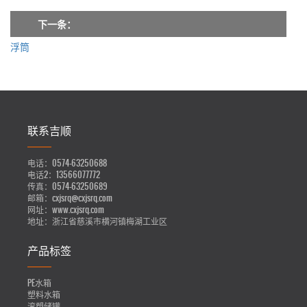
下一条：
浮筒
联系吉顺
电话：
0574-63250688
电话2：
13566077772
传真：
0574-63250689
邮箱：
cxjsrq@cxjsrq.com
网址：
www.cxjsrq.com
地址：
浙江省慈溪市横河镇梅湖工业区
产品标签
PE水箱
塑料水箱
滚塑储罐