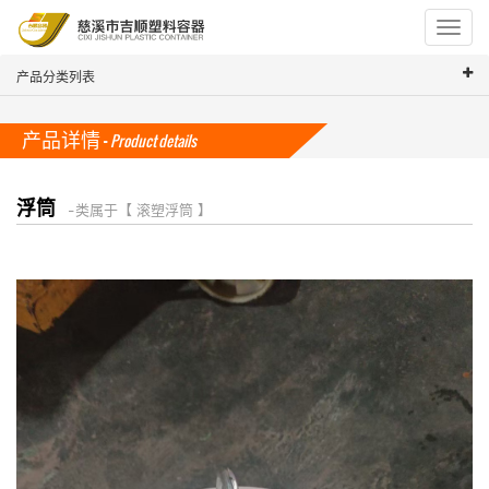
Toggle
navigat
产品分类列表
产品详情 -
Product details
浮筒
-- 类属于【 滚塑浮筒 】