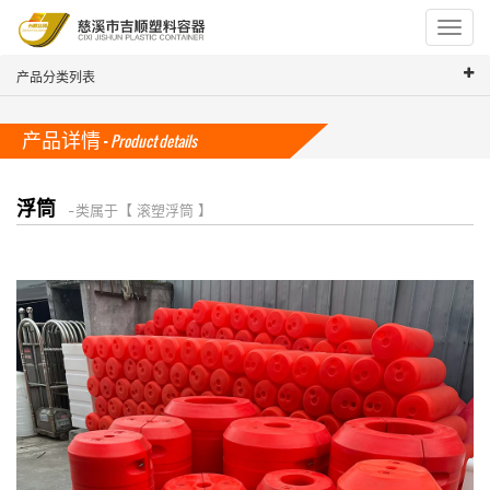
Toggle
navigat
产品分类列表
产品详情 -
Product details
浮筒
-- 类属于【 滚塑浮筒 】