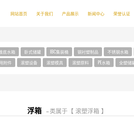
网站首页
关于我们
产品展示
新闻中心
荣誉认证
锥底水箱
卧式储罐
IBC集装桶
钢衬塑制品
不锈钢水箱
用附件
滚塑设备
滚塑模具
滚塑原料
PE水箱
全塑储
浮箱
-- 类属于【 滚塑浮箱 】