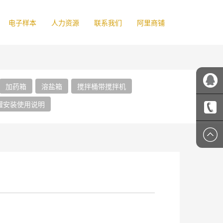
电子样本
人力资源
联系我们
阿里商铺
加药箱
溶盐箱
搅拌桶带搅拌机
罐安装使用说明
吉顺客
服
1356607