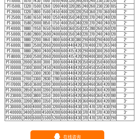
PT-1000L
1070
1430
1100
1050
400
320
260
205
240
230
230
120
2″
PT-1500L
1320
1500
1260
1200
400
320
285
240
260
230
230
105
2″
PT-2000L
1320
1800
1500
1450
400
320
320
250
360
270
360
140
2″
PT-2500L
1580
1650
1400
1250
400
350
340
220
270
240
240
120
2″
PT-3000L
1580
2000
1850
1750
400
350
340
220
270
240
240
120
2″
PT-4000L
1880
1950
1650
1600
600
360
350
235
280
260
260
120
2″
PT-5000L
1580
2800
2600
2400
600
350
340
220
270
240
240
120
2″
PT-5000L
1880
2200
1860
1800
600
430
380
290
400
290
400
150
2″
PT-6000L
1880
2500
2060
2000
600
440
420
270
400
270
265
140
2″
PT-7000L
1880
2800
2400
2400
600
415
420
290
400
300
260
140
2″
PT-8000L
2300
2500
2060
2000
600
415
420
290
400
300
260
140
2″
PT-10000L
2000
3600
3100
3100
600
440
420
350
450
350
400
160
2″
PT-10000L
2300
3000
2450
2400
600
440
420
350
450
350
400
160
2″
PT-15000L
2700
3300
2830
2780
600
440
420
350
450
350
400
160
2″
PT-13000L
2700
3300
2830
2780
600
440
420
350
450
350
400
160
2″
PT-17000L
2850
3600
3200
3000
600
450
420
360
460
360
420
180
3″
PT-20000L
2850
3600
3200
3000
600
450
420
360
460
360
420
180
3″
PT-23000L
3200
3800
3350
3100
600
450
420
360
460
360
420
180
3″
PT-25000L
3200
3800
3350
3100
600
450
420
360
460
360
420
180
3″
PT-30000L
3400
4000
3500
3200
600
460
430
370
470
370
430
190
3″
PT-40000L
3400
5000
4500
4200
600
460
430
370
470
370
430
190
3″
PT-50000L
3400
6000
5500
5200
600
460
430
370
470
370
430
190
3″
在线咨询