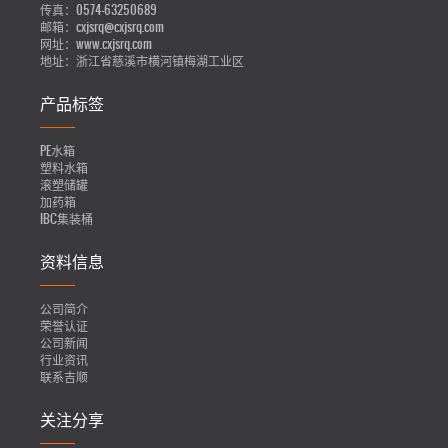
传真：
0574-63250689
邮箱：
cxjsrq@cxjsrq.com
网址：
www.cxjsrq.com
地址：
浙江省慈溪市横河镇梅湖工业区
产品标签
PE水箱
塑料水箱
滚塑储罐
加药箱
IBC集装桶
资料信息
公司简介
荣誉认证
公司新闻
行业资讯
联系吉顺
关注分享