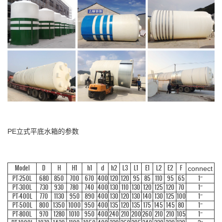
PE立式平底水箱的参数
Model
D
H
H1
h1
d
h2
L3
L1
E1
L2
E2
F
connect
PT-250L
680
850
700
670
400
120
120
95
85
110
95
65
1″
PT-300L
730
930
780
740
400
130
110
130
120
125
120
70
1″
PT-400L
770
1130
950
890
400
130
120
130
140
130
125
100
1″
PT-500L
800
1350
1000
950
400
135
120
135
175
145
145
80
1″
PT-800L
970
1280
1010
950
400
240
210
200
260
210
210
105
1″