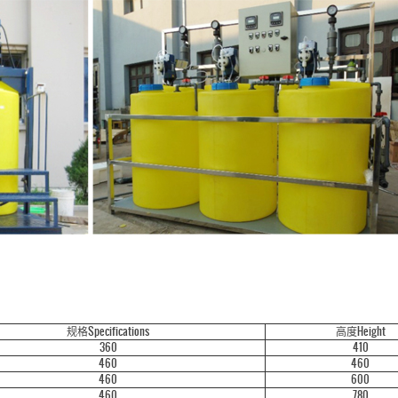
规格Specifications
高度Height
360
410
460
460
460
600
460
780