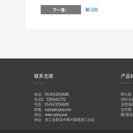
下一条：
MC-60L
联系吉顺
产品
电话：
0574-63250688
PE水箱
电话2：
13566077772
塑料水
传真：
0574-63250689
滚塑储
邮箱：
cxjsrq@cxjsrq.com
加药箱
网址：
www.cxjsrq.com
IBC集
地址：
浙江省慈溪市横河镇梅湖工业区