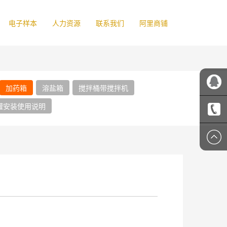
电子样本
人力资源
联系我们
阿里商铺
加药箱
溶盐箱
搅拌桶带搅拌机
罐安装使用说明
吉顺客
服
1356607