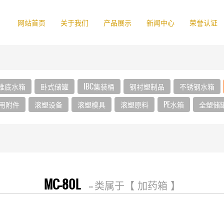
网站首页
关于我们
产品展示
新闻中心
荣誉认证
锥底水箱
卧式储罐
IBC集装桶
钢衬塑制品
不锈钢水箱
用附件
滚塑设备
滚塑模具
滚塑原料
PE水箱
全塑储
MC-80L
-- 类属于【 加药箱 】