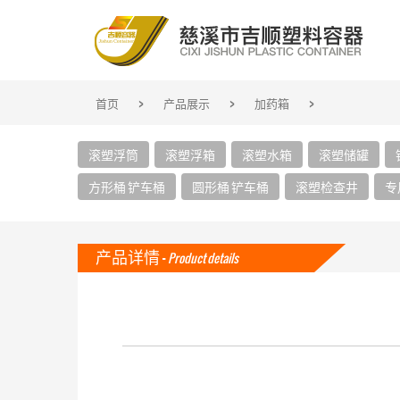
>
>
>
首页
产品展示
加药箱
滚塑浮筒
滚塑浮箱
滚塑水箱
滚塑储罐
方形桶 铲车桶
圆形桶 铲车桶
滚塑检查井
专
产品详情 -
Product details