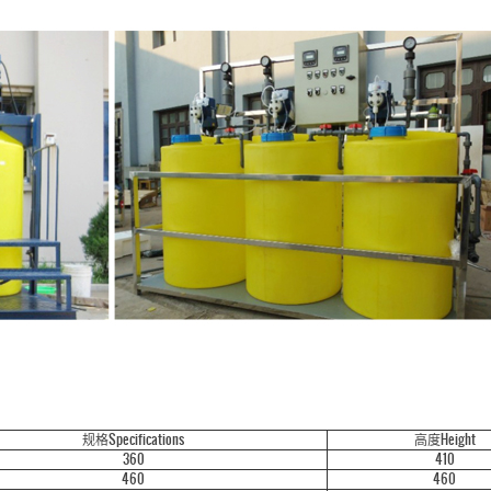
规格Specifications
高度Height
360
410
460
460