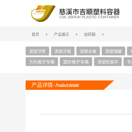
>
>
>
首页
产品展示
加药箱
滚塑浮筒
滚塑浮箱
滚塑水箱
滚塑储罐
方形桶 铲车桶
圆形桶 铲车桶
滚塑检查井
专
产品详情 -
Product details