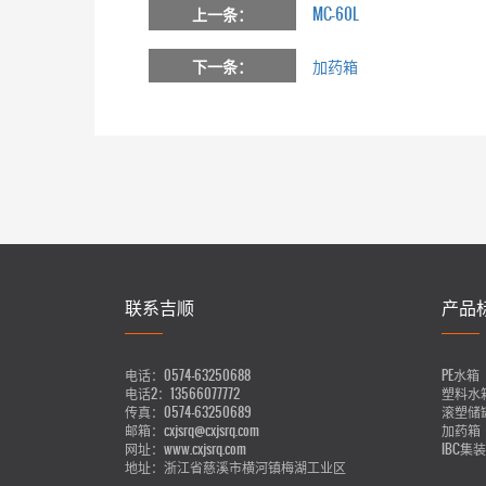
上一条：
MC-60L
下一条：
加药箱
联系吉顺
产品
电话：
0574-63250688
PE水箱
电话2：
13566077772
塑料水
传真：
0574-63250689
滚塑储
邮箱：
cxjsrq@cxjsrq.com
加药箱
网址：
www.cxjsrq.com
IBC集
地址：
浙江省慈溪市横河镇梅湖工业区