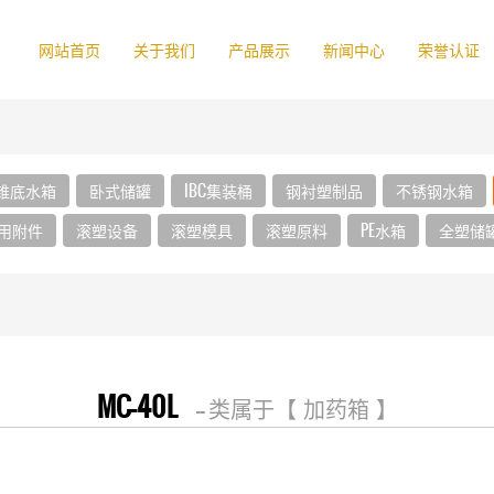
网站首页
关于我们
产品展示
新闻中心
荣誉认证
锥底水箱
卧式储罐
IBC集装桶
钢衬塑制品
不锈钢水箱
用附件
滚塑设备
滚塑模具
滚塑原料
PE水箱
全塑储
MC-40L
-- 类属于【 加药箱 】