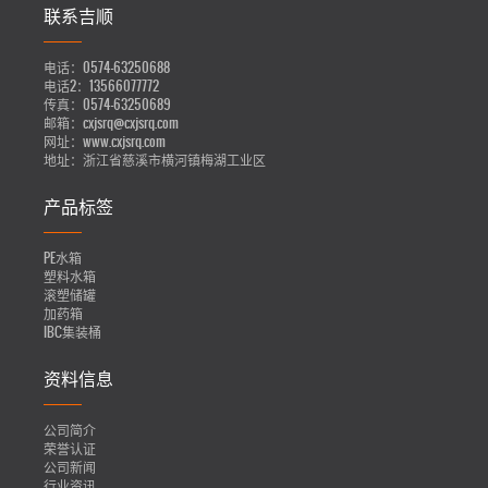
联系吉顺
电话：
0574-63250688
电话2：
13566077772
传真：
0574-63250689
邮箱：
cxjsrq@cxjsrq.com
网址：
www.cxjsrq.com
地址：
浙江省慈溪市横河镇梅湖工业区
产品标签
PE水箱
塑料水箱
滚塑储罐
加药箱
IBC集装桶
资料信息
公司简介
荣誉认证
公司新闻
行业资讯