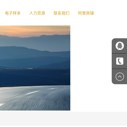
电子样本
人力资源
联系我们
阿里商铺
吉顺客
服
1356607