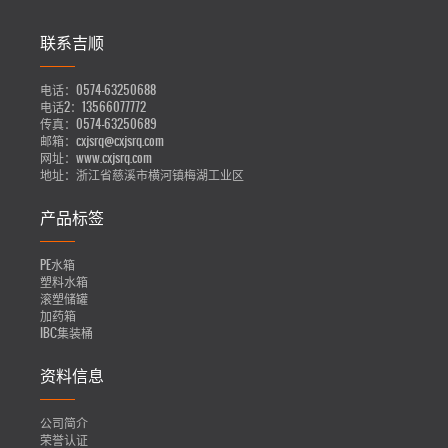
联系吉顺
电话：
0574-63250688
电话2：
13566077772
传真：
0574-63250689
邮箱：
cxjsrq@cxjsrq.com
网址：
www.cxjsrq.com
地址：
浙江省慈溪市横河镇梅湖工业区
产品标签
PE水箱
塑料水箱
滚塑储罐
加药箱
IBC集装桶
资料信息
公司简介
荣誉认证