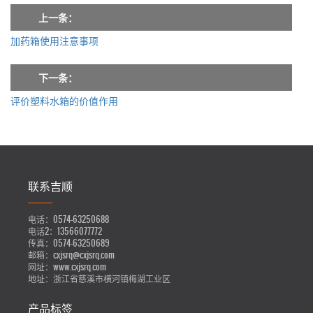
上一条：
加药箱使用注意事项
下一条：
评价塑料水箱的价值作用
联系吉顺
电话：
0574-63250688
电话2：
13566077772
传真：
0574-63250689
邮箱：
cxjsrq@cxjsrq.com
网址：
www.cxjsrq.com
地址：
浙江省慈溪市横河镇梅湖工业区
产品标签