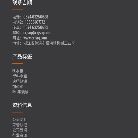
联系吉顺
电话：
0574-63250688
电话2：
13566077772
传真：
0574-63250689
邮箱：
cxjsrq@cxjsrq.com
网址：
www.cxjsrq.com
地址：
浙江省慈溪市横河镇梅湖工业区
产品标签
PE水箱
塑料水箱
滚塑储罐
加药箱
IBC集装桶
资料信息
公司简介
荣誉认证
公司新闻
行业资讯