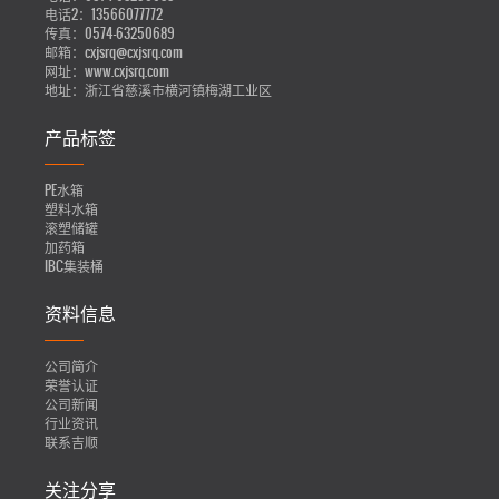
电话2：
13566077772
传真：
0574-63250689
邮箱：
cxjsrq@cxjsrq.com
网址：
www.cxjsrq.com
地址：
浙江省慈溪市横河镇梅湖工业区
产品标签
PE水箱
塑料水箱
滚塑储罐
加药箱
IBC集装桶
资料信息
公司简介
荣誉认证
公司新闻
行业资讯
联系吉顺
关注分享