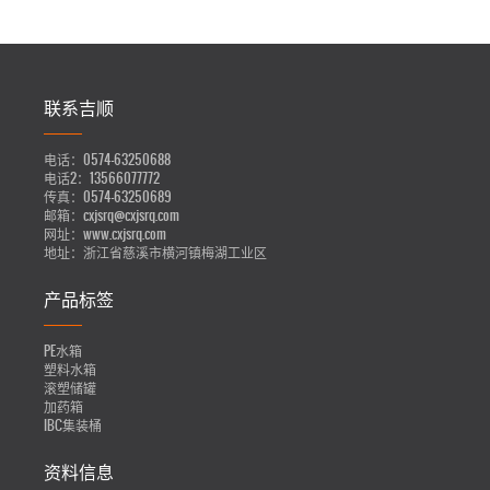
联系吉顺
电话：
0574-63250688
电话2：
13566077772
传真：
0574-63250689
邮箱：
cxjsrq@cxjsrq.com
网址：
www.cxjsrq.com
地址：
浙江省慈溪市横河镇梅湖工业区
产品标签
PE水箱
塑料水箱
滚塑储罐
加药箱
IBC集装桶
资料信息