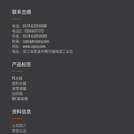
联系吉顺
电话：
0574-63250688
电话2：
13566077772
传真：
0574-63250689
邮箱：
cxjsrq@cxjsrq.com
网址：
www.cxjsrq.com
地址：
浙江省慈溪市横河镇梅湖工业区
产品标签
PE水箱
塑料水箱
滚塑储罐
加药箱
IBC集装桶
资料信息
公司简介
荣誉认证